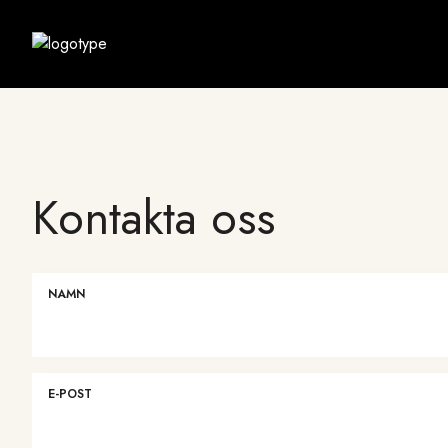
Skip
to
main
content
Kontakta oss
NAMN
E-POST